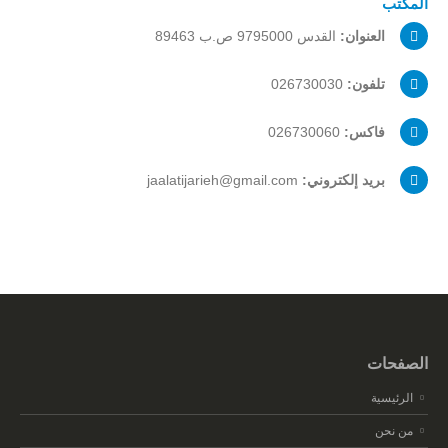
المكتب
العنوان:
القدس 9795000 ص.ب 89463
تلفون:
026730030
فاكس:
026730060
بريد إلكتروني:
jaalatijarieh@gmail.com
الصفحات
الرئيسية
من نحن