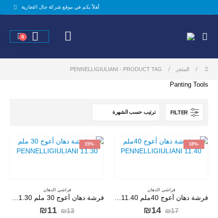
أهلاً بكم في موقع شركة جال التجارية
0
المتجر
PRODUCT TAG -
PENNELLIGIULIANI
Panting Tools
FILTER
-15%
-18%
فراشي الدهان
فراشي الدهان
فرشة دهان أعوج 40ملم PENNELLIGIULIANI 11.40
فرشة دهان أعوج 30 ملم 11.30 PENNELLIGIULIANI
السعر
السعر
السعر
السعر
₪
11
₪
14
₪
13
₪
17