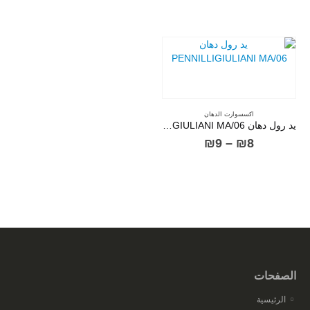
الأصلي
الحالي
الأصلي
الحالي
هو:
هو:
هو:
هو:
₪11.
₪13.
₪14.
₪17.
اكسسوارت الدهان
يد رول دهان PENNILLIGIULIANI MA/06
نطاق
₪
9
–
₪
8
السعر:
من
خلال
الصفحات
الرئيسية