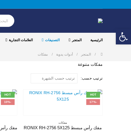
Open toolbar
الرئيسية
المتجر
التصنيفات
العلامات التجارية
المتجر
أدوات يدوية
مفكات
مفكات متنوعة
ترتيب حسب:
HOT
HOT
-10%
-17%
مفكات
مفك رأس مبسط RONIX RH-2756 5X125