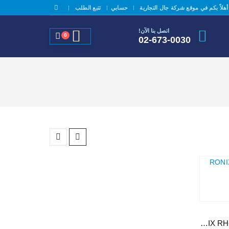
|
|
أهلاً بكم في موقع شركة جال التجارية
حسابي
تتبع الطلب
اتصل بنا الآن!
0
02-673-0030
مفك رأس فليبس RONIX RH-2867 PH1X125