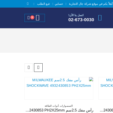
|
|
أهلاً بكم في موقع شركة جال التجارية
حسابي
تتبع الطلب
اتصل بنا الآن!
0
02-673-0030
اكسسوارات أدوات الطاقة
رأس مفك 2.5سم MILWAUKEE SHOCKWAVE 4932430864 PZ2X25mm
رأس مفك 2.5سم MILWAUKEE SHOCKWAVE 4932430853 PH2X25mm