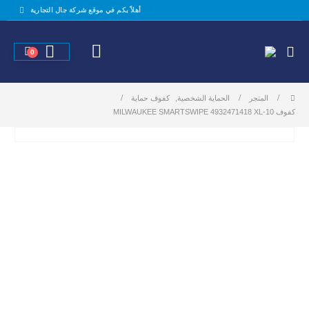
أهلاً بكم في موقع شركة جال التجارية
0
المتجر
الحماية الشخصية
,
كفوف حماية
كفوف MILWAUKEE SMARTSWIPE 4932471418 XL-10