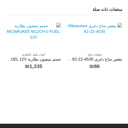
منتجات ذات صلة
مقصات صاج
أدوات تعمل بالبطارية
مقص صاج دغري Milwaukee 82-22-4530
جسم بتيشون بطارية MILWAUKEE M12CH-0 FUEL 12V
₪
1,335
₪
86