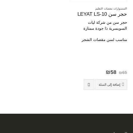
اكسسوارات مقصات التقليم
حجر سن LEYAT LS-10
حجر سن من شركة ليات
السويسرية ذا جودة ممتازة
مناسب لسن مقصات الشجر
السعر
السعر
₪
58
₪
65
الأصلي
الحالي
هو:
هو:
إضافة إلى السلة
₪58.
₪65.