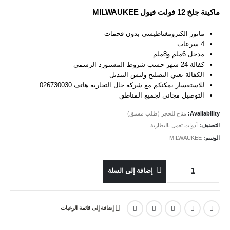
ماكينة جلخ 12 فولت فيول MILWAUKEE
ماتور الكترومغناطيسي بدون فحمات
4 سرعات
مدخل 6ملم و8ملم
كفالة 24 شهر حسب شروط المستورد الرسمي
الكفالة تعني التصليح وليس التبديل
للاستفسار يمكنكم مع شركة جال التجارية هاتف 026730030
التوصيل مجاني لجميع المناطق
Availability:
متاح للحجز (طلب مسبق)
التصنيف:
أدوات تعمل بالبطارية
الوسم:
MILWAUKEE
إضافة إلى السلة
إضافة إلى قائمة الرغبات