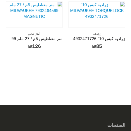
زراديات
أمتار قياس
زرادية كبس 10″ MILWAUKEE TORQUELOCK 4932471726
متر مغناطيس 5م / 27 ملم 7932464599 MILWAUKEE MAGNETIC
₪
126
₪
85
الصفحات