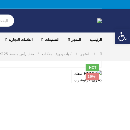
Open toolbar
الرئيسية
المتجر
التصنيفات
العلامات التجارية
المتجر
أدوات يدوية
,
مفكات
مفك رأس مبسط RONIX RH-2766 6.5X125
HOT
-10%