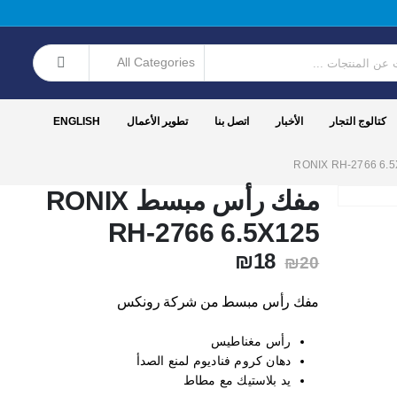
كتالوج التجار
الأخبار
اتصل بنا
تطوير الأعمال
ENGLISH
مفك رأس مبسط RONIX
RH-2766 6.5X125
السعر
السعر
₪
18
₪
20
الأصلي
الحالي
هو:
هو:
مفك رأس مبسط من شركة رونكس
₪18.
₪20.
رأس مغناطيس
دهان كروم فناديوم لمنع الصدأ
يد بلاستيك مع مطاط