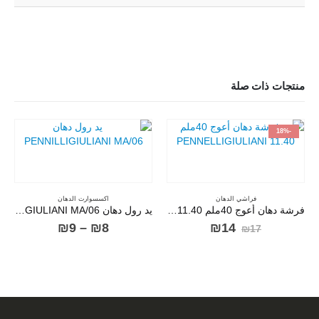
منتجات ذات صلة
-18%
فراشي الدهان
اكسسوارت الدهان
فرشة دهان أعوج 40ملم PENNELLIGIULIANI 11.40
يد رول دهان PENNILLIGIULIANI MA/06
السعر
السعر
نطاق
₪
9
–
₪
8
₪
14
₪
17
الأصلي
الحالي
السعر:
هو:
هو:
من
₪14.
₪17.
خلال