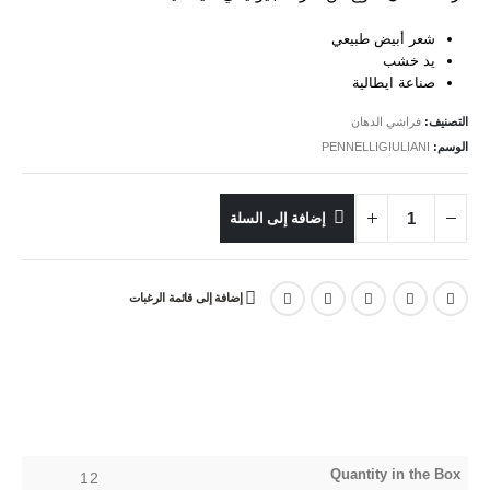
₪11.
₪13.
شعر أبيض طبيعي
يد خشب
صناعة ايطالية
التصنيف:
فراشي الدهان
الوسم:
PENNELLIGIULIANI
إضافة إلى السلة
إضافة إلى قائمة الرغبات
Quantity in the Box
12